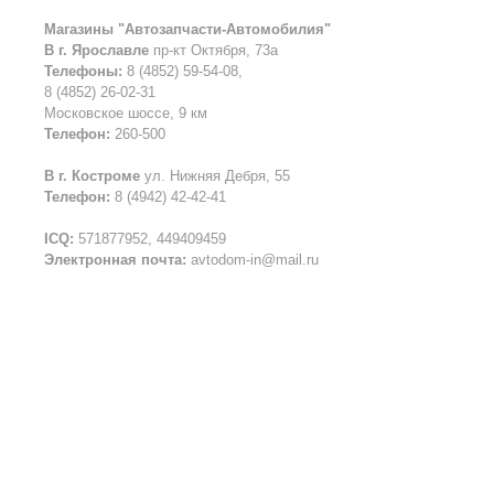
Магазины "Автозапчасти-Автомобилия"
В г. Ярославле
пр-кт Октября, 73а
Телефоны:
8 (4852) 59-54-08,
8 (4852) 26-02-31
Московское шоссе, 9 км
Телефон:
260-500
В г. Костроме
ул. Нижняя Дебря, 55
Телефон:
8 (4942) 42-42-41
ICQ:
571877952, 449409459
Электронная почта:
avtodom-in@mail.ru
Все права защищены © 2016
Запчасти для иномарок. Автозапч
Создание сайта