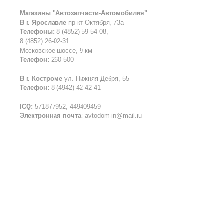
Магазины "Автозапчасти-Автомобилия"
В г. Ярославле
пр-кт Октября, 73а
Телефоны:
8 (4852) 59-54-08,
8 (4852) 26-02-31
Московское шоссе, 9 км
Телефон:
260-500
В г. Костроме
ул. Нижняя Дебря, 55
Телефон:
8 (4942) 42-42-41
ICQ:
571877952, 449409459
Электронная почта:
avtodom-in@mail.ru
Все права защищены © 2016
Запчасти для иномарок. Автозапч
Создание сайта